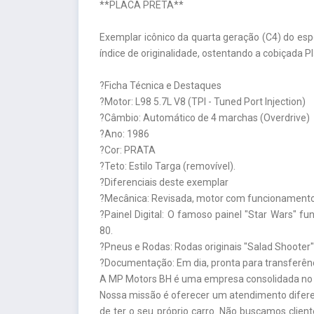
**PLACA PRETA**
Exemplar icônico da quarta geração (C4) do es
índice de originalidade, ostentando a cobiçada Pl
?Ficha Técnica e Destaques
?Motor: L98 5.7L V8 (TPI - Tuned Port Injection)
?Câmbio: Automático de 4 marchas (Overdrive)
?Ano: 1986
?Cor: PRATA
?Teto: Estilo Targa (removível).
?Diferenciais deste exemplar
?Mecânica: Revisada, motor com funcionamento l
?Painel Digital: O famoso painel "Star Wars" 
80.
?Pneus e Rodas: Rodas originais "Salad Shooter
?Documentação: Em dia, pronta para transferênc
A MP Motors BH é uma empresa consolidada no m
Nossa missão é oferecer um atendimento diferen
de ter o seu próprio carro. Não buscamos clien