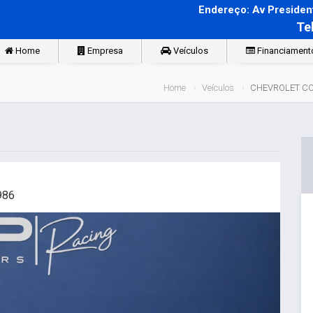
Endereço: Av President
Te
Home
Empresa
Veículos
Financiament
Home
Veículos
CHEVROLET CO
986