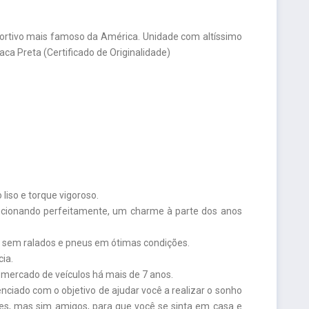
portivo mais famoso da América. Unidade com altíssimo
aca Preta (Certificado de Originalidade)
iso e torque vigoroso.
funcionando perfeitamente, um charme à parte dos anos
" sem ralados e pneus em ótimas condições.
ia.
ercado de veículos há mais de 7 anos.
ciado com o objetivo de ajudar você a realizar o sonho
tes, mas sim amigos, para que você se sinta em casa e