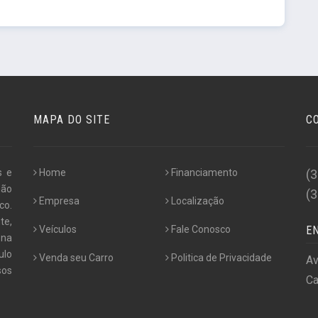
MAPA DO SITE
C
s e
Home
Financiamento
(
não
(
Empresa
Localização
co.
te,
Veículos
Fale Conosco
E
 na
ulo
Venda seu Carro
Politica de Privacidade
Av
os
Ca