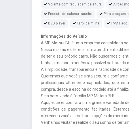
Volante com regulagem de altura
Airbag mo
Encosto de cabeça traseiro
Pára-choques na
DVD player
Farol de milha
IPVA Pago
Informações do Veículo
A MP Motors BH é uma empresa consolidada no m
Nossa missão é oferecer um atendimento diferen
de ter o seu próprio carro. Não buscamos clien
tenha a melhor experiência possível na hora da 
A simplicidade, transparência e facilidade de c
Queremos que você se sinta seguro e confiante
profissionais altamente capacitados, que est
compra, desde a escolha do modelo até a finali
Seja bem-vindo à família MP Motors BH!
Aqui, você encontrará uma grande variedade de 
condições de pagamento facilitadas. Estam
oferecer a você as melhores opções do mercado
Venha nos visitar e realize o seu sonho de ter u