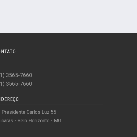
ONTATO
31) 3565-7660
31) 3565-7660
NDEREÇO
 Presidente Carlos Luz 55
icaras - Belo Horizonte - MG