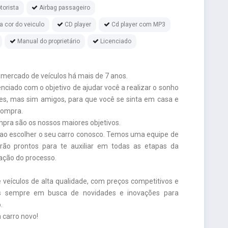
torista
Airbag passageiro
 cor do veiculo
CD player
Cd player com MP3
Manual do proprietário
Licenciado
ercado de veículos há mais de 7 anos.
ciado com o objetivo de ajudar você a realizar o sonho
tes, mas sim amigos, para que você se sinta em casa e
compra.
ompra são os nossos maiores objetivos.
 ao escolher o seu carro conosco. Temos uma equipe de
arão prontos para te auxiliar em todas as etapas da
zação do processo.
veículos de alta qualidade, com preços competitivos e
os sempre em busca de novidades e inovações para
.
m carro novo!