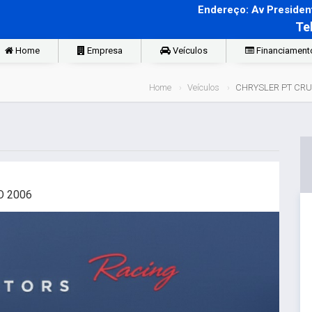
Endereço: Av President
Te
Home
Empresa
Veículos
Financiament
Home
Veículos
CHRYSLER PT CRUI
O 2006