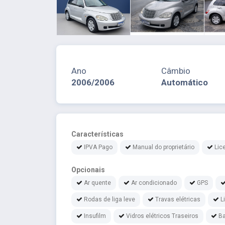
Ano
Câmbio
2006/2006
Automático
Características
IPVA Pago
Manual do proprietário
Lic
Opcionais
Ar quente
Ar condicionado
GPS
Rodas de liga leve
Travas elétricas
L
Insufilm
Vidros elétricos Traseiros
Ba