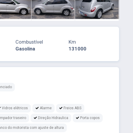
Combustível
Km
Gasolina
131000
enciado
Vidros elétricos
Alarme
Freios ABS
impador traseiro
Direção Hidraulica
Porta copos
nco do motorista com ajuste de altura