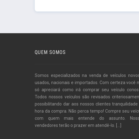
QUEM SOMOS
Somos especializados na venda de veículos novo
usados, nacionais e importados. Com certeza você 
só apreciará como irá comprar seu veículo conos
Todos nossos veículos são revisados criteriosamen
possibilitando dar aos nossos clientes tranquilidade
hora da compra. Não perca tempo! Compre seu veíc
com quem mais entende do assunto. Noss
vendedores terão o prazer em atendê-lo.
[...]