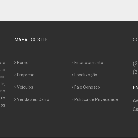
MAPA DO SITE
C
s e
Home
Financiamento
(
não
(
Empresa
Localização
co.
te,
Veículos
Fale Conosco
E
 na
ulo
Venda seu Carro
Politica de Privacidade
Av
os
Ca