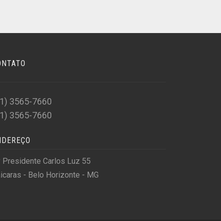
ONTATO
31) 3565-7660
31) 3565-7660
NDEREÇO
 Presidente Carlos Luz 55
icaras - Belo Horizonte - MG