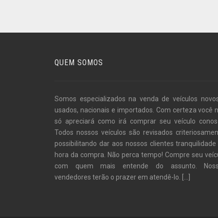
QUEM SOMOS
Somos especializados na venda de veículos novo
usados, nacionais e importados. Com certeza você 
só apreciará como irá comprar seu veículo conos
Todos nossos veículos são revisados criteriosamen
possibilitando dar aos nossos clientes tranquilidade
hora da compra. Não perca tempo! Compre seu veíc
com quem mais entende do assunto. Noss
vendedores terão o prazer em atendê-lo.
[...]